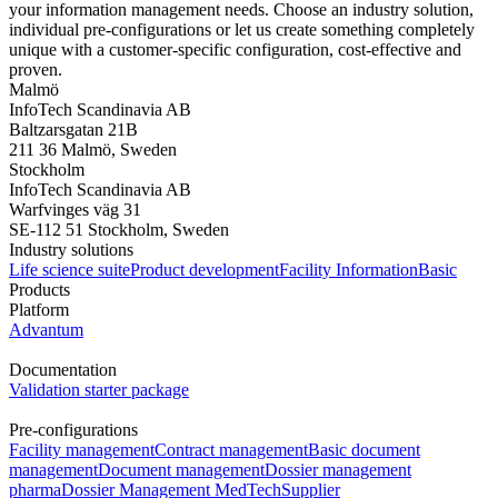
your information management needs. Choose an industry solution,
individual pre-configurations or let us create something completely
unique with a customer-specific configuration, cost-effective and
proven.
Malmö
InfoTech Scandinavia AB
Baltzarsgatan 21B
211 36 Malmö, Sweden
Stockholm
InfoTech Scandinavia AB
Warfvinges väg 31
SE-112 51 Stockholm, Sweden
Industry solutions
Life science suite
Product development
Facility Information
Basic
Products
Platform
Advantum
Documentation
Validation starter package
Pre-configurations
Facility management
Contract management
Basic document
management
Document management
Dossier management
pharma
Dossier Management MedTech
Supplier