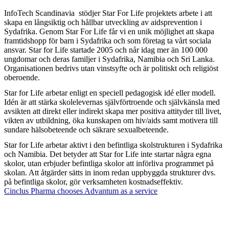
InfoTech Scandinavia stödjer Star For Life projektets arbete i att
skapa en långsiktig och hållbar utveckling av aidsprevention i
Sydafrika. Genom Star For Life får vi en unik möjlighet att skapa
framtidshopp för barn i Sydafrika och som företag ta vårt sociala
ansvar. Star for Life startade 2005 och når idag mer än 100 000
ungdomar och deras familjer i Sydafrika, Namibia och Sri Lanka.
Organisationen bedrivs utan vinstsyfte och är politiskt och religiöst
oberoende.
Star for Life arbetar enligt en speciell pedagogisk idé eller modell.
Idén är att stärka skolelevernas självförtroende och självkänsla med
avsikten att direkt eller indirekt skapa mer positiva attityder till livet,
vikten av utbildning, öka kunskapen om hiv/aids samt motivera till
sundare hälsobeteende och säkrare sexualbeteende.
Star for Life arbetar aktivt i den befintliga skolstrukturen i Sydafrika
och Namibia. Det betyder att Star for Life inte startar några egna
skolor, utan erbjuder befintliga skolor att införliva programmet på
skolan. Att åtgärder sätts in inom redan uppbyggda strukturer dvs.
på befintliga skolor, gör verksamheten kostnadseffektiv.
Cinclus Pharma chooses Advantum as a service