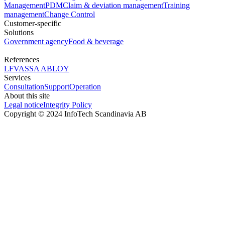
Management
PDM
Claim & deviation management
Training
management
Change Control
Customer-specific
Solutions
Government agency
Food & beverage
References
LFV
ASSA ABLOY
Services
Consultation
Support
Operation
About this site
Legal notice
Integrity Policy
Copyright © 2024 InfoTech Scandinavia AB