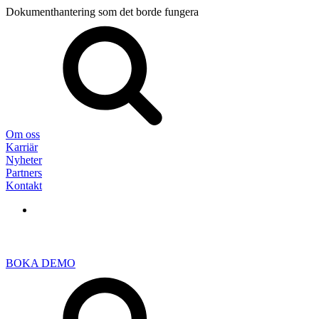
Dokumenthantering som det borde fungera
Sök
efter:
Om oss
Karriär
Nyheter
Partners
Kontakt
BOKA DEMO
Sök
efter: