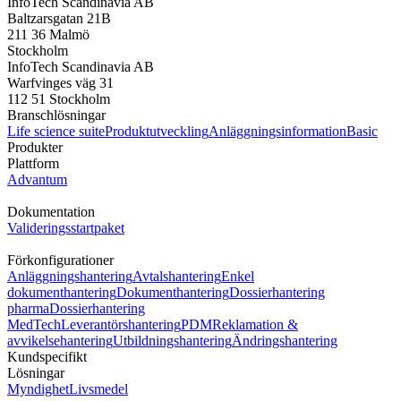
InfoTech Scandinavia AB
Baltzarsgatan 21B
211 36 Malmö
Stockholm
InfoTech Scandinavia AB
Warfvinges väg 31
112 51 Stockholm
Branschlösningar
Life science suite
Produktutveckling
Anläggningsinformation
Basic
Produkter
Plattform
Advantum
Dokumentation
Valideringsstartpaket
Förkonfigurationer
Anläggningshantering
Avtalshantering
Enkel
dokumenthantering
Dokumenthantering
Dossierhantering
pharma
Dossierhantering
MedTech
Leverantörshantering
PDM
Reklamation &
avvikelsehantering
Utbildningshantering
Ändringshantering
Kundspecifikt
Lösningar
Myndighet
Livsmedel