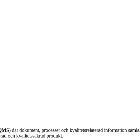
eQMS)
där dokument, processer och kvalitetsrelaterad information saml
erad och kvalitetssäkrad produkt.