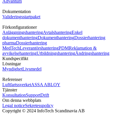
Advantum
Dokumentation
Valideringsstartpaket
Förkonfigurationer
Anläggningshantering
Avtalshantering
Enkel
dokumenthantering
Dokumenthantering
Dossierhantering
pharma
Dossierhantering
MedTech
Leverantörshantering
PDM
Reklamation &
avvikelsehantering
Utbildningshantering
Ändringshantering
Kundspecifikt
Lösningar
Myndighet
Livsmedel
Referenser
Luftfartssverket
ASSA ABLOY
Tjänster
Konsultation
Support
Drift
Om denna webbplats
Legal notice
Sekretesspolicy
Copyright © 2024 InfoTech Scandinavia AB