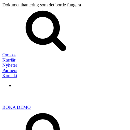
Dokumenthantering som det borde fungera
Sök
efter:
Om oss
Karriär
Nyheter
Partners
Kontakt
BOKA DEMO
Sök
efter: