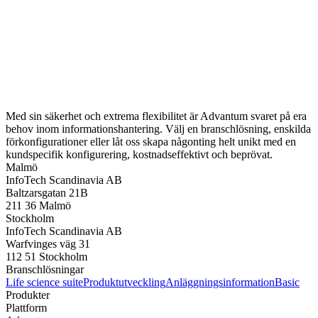
Med sin säkerhet och extrema flexibilitet är Advantum svaret på era
behov inom informationshantering. Välj en branschlösning, enskilda
förkonfigurationer eller låt oss skapa någonting helt unikt med en
kundspecifik konfigurering, kostnadseffektivt och beprövat.
Malmö
InfoTech Scandinavia AB
Baltzarsgatan 21B
211 36 Malmö
Stockholm
InfoTech Scandinavia AB
Warfvinges väg 31
112 51 Stockholm
Branschlösningar
Life science suite
Produktutveckling
Anläggningsinformation
Basic
Produkter
Plattform