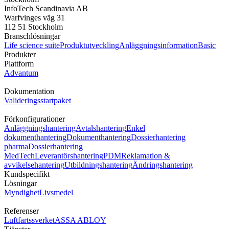
InfoTech Scandinavia AB
Warfvinges väg 31
112 51 Stockholm
Branschlösningar
Life science suite
Produktutveckling
Anläggningsinformation
Basic
Produkter
Plattform
Advantum
Dokumentation
Valideringsstartpaket
Förkonfigurationer
Anläggningshantering
Avtalshantering
Enkel
dokumenthantering
Dokumenthantering
Dossierhantering
pharma
Dossierhantering
MedTech
Leverantörshantering
PDM
Reklamation &
avvikelsehantering
Utbildningshantering
Ändringshantering
Kundspecifikt
Lösningar
Myndighet
Livsmedel
Referenser
Luftfartssverket
ASSA ABLOY