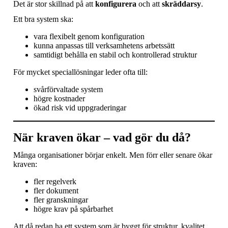
Det är stor skillnad på att
konfigurera
och att
skräddarsy
.
Ett bra system ska:
vara flexibelt genom konfiguration
kunna anpassas till verksamhetens arbetssätt
samtidigt behålla en stabil och kontrollerad struktur
För mycket speciallösningar leder ofta till:
svårförvaltade system
högre kostnader
ökad risk vid uppgraderingar
När kraven ökar – vad gör du då?
Många organisationer börjar enkelt. Men förr eller senare ökar
kraven:
fler regelverk
fler dokument
fler granskningar
högre krav på spårbarhet
Att då redan ha ett system som är byggt för struktur, kvalitet