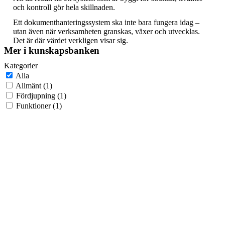
och kontroll gör hela skillnaden.
Ett dokumenthanteringssystem ska inte bara fungera idag –
utan även när verksamheten granskas, växer och utvecklas.
Det är där värdet verkligen visar sig.
Mer i kunskapsbanken
Kategorier
Alla
Allmänt
(1)
Fördjupning
(1)
Funktioner
(1)
Ändringshantering i dokumenthanteringssystem: så
får du kontroll när allt ändras
Konfigurera eller skräddarsy
dokumenthanteringssystemet – vad är smartast?
Vad ska du kräva av ett
dokumenthanteringssystem?