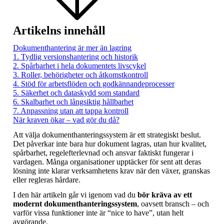
Artikelns innehåll
Dokumenthantering är mer än lagring
1. Tydlig versionshantering och historik
2. Spårbarhet i hela dokumentets livscykel
3. Roller, behörigheter och åtkomstkontroll
4. Stöd för arbetsflöden och godkännandeprocesser
5. Säkerhet och dataskydd som standard
6. Skalbarhet och långsiktig hållbarhet
7. Anpassning utan att tappa kontroll
När kraven ökar – vad gör du då?
Att välja dokumenthanteringssystem är ett strategiskt beslut.
Det påverkar inte bara hur dokument lagras, utan hur kvalitet,
spårbarhet, regelefterlevnad och ansvar faktiskt fungerar i
vardagen. Många organisationer upptäcker för sent att deras
lösning inte klarar verksamhetens krav när den växer, granskas
eller regleras hårdare.
I den här artikeln går vi igenom vad du
bör kräva av ett
modernt dokumenthanteringssystem
, oavsett bransch – och
varför vissa funktioner inte är “nice to have”, utan helt
avgörande.