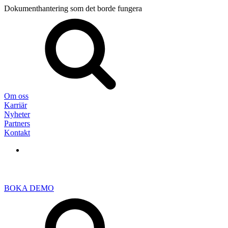
Dokumenthantering som det borde fungera
Sök
efter:
Om oss
Karriär
Nyheter
Partners
Kontakt
BOKA DEMO
Sök
efter: